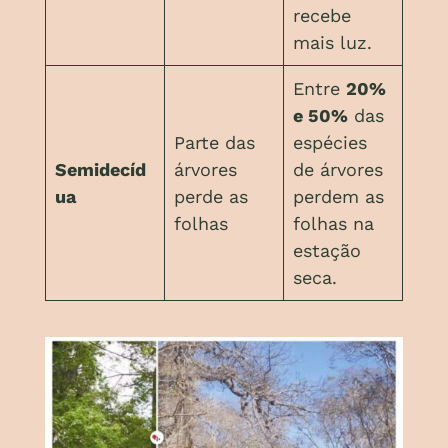
recebe
mais luz.
Entre
20%
e 50%
das
Parte das
espécies
Semidecíd
árvores
de árvores
ua
perde as
perdem as
folhas
folhas na
estação
seca.