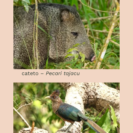
cateto –
Pecari tajacu