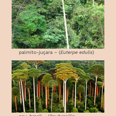
palmito-juçara – (
Euterpe edulis
)